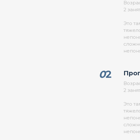
Возрас
2 заня
Это т
тяжел
непон
сложн
непон
0
2
Прог
Возрас
2 заня
Это т
тяжел
непон
сложн
непон