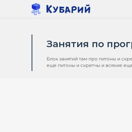
Перейти
к
содержимому
Занятия по пр
Блок занятий там про питоны и скр
еще питоны и скретчы и всякие ещ