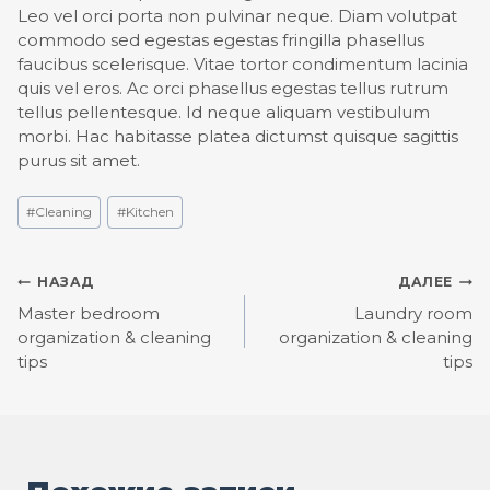
Leo vel orci porta non pulvinar neque. Diam volutpat
commodo sed egestas egestas fringilla phasellus
faucibus scelerisque. Vitae tortor condimentum lacinia
quis vel eros. Ac orci phasellus egestas tellus rutrum
tellus pellentesque. Id neque aliquam vestibulum
morbi. Hac habitasse platea dictumst quisque sagittis
purus sit amet.
Метки
#
Cleaning
#
Kitchen
записи:
Навигация
НАЗАД
ДАЛЕЕ
Master bedroom
Laundry room
по
organization & cleaning
organization & cleaning
tips
tips
записям