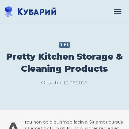
Перейти
к
содержимому
TIPS
Pretty Kitchen Storage &
Cleaning Products
От
kub
10.06.2022
rcu non odio euismod lacinia. Sit amet cursus
sit amet dictum sit. Nunc pulvinar sapien et