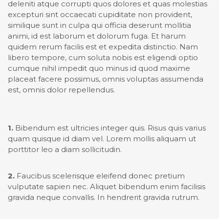
deleniti atque corrupti quos dolores et quas molestias
excepturi sint occaecati cupiditate non provident,
similique sunt in culpa qui officia deserunt mollitia
animi, id est laborum et dolorum fuga. Et harum
quidem rerum facilis est et expedita distinctio. Nam
libero tempore, cum soluta nobis est eligendi optio
cumque nihil impedit quo minus id quod maxime
placeat facere possimus, omnis voluptas assumenda
est, omnis dolor repellendus.
1.
Bibendum est ultricies integer quis. Risus quis varius
quam quisque id diam vel. Lorem mollis aliquam ut
porttitor leo a diam sollicitudin.
2.
Faucibus scelerisque eleifend donec pretium
vulputate sapien nec. Aliquet bibendum enim facilisis
gravida neque convallis. In hendrerit gravida rutrum.