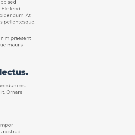
odo sed
 Eleifend
 bibendum. At
tis pellentesque.
 enim praesent
ugue mauris
lectus.
bibendum est
it. Ornare
tempor
s nostrud