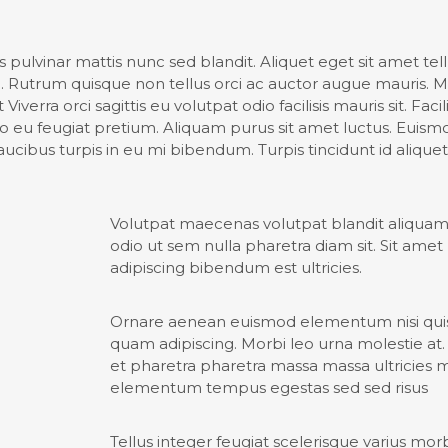
s pulvinar mattis nunc sed blandit. Aliquet eget sit amet tell
m. Rutrum quisque non tellus orci ac auctor augue mauris.
Viverra orci sagittis eu volutpat odio facilisis mauris sit. Facili
eu feugiat pretium. Aliquam purus sit amet luctus. Euismo
aucibus turpis in eu mi bibendum. Turpis tincidunt id aliquet 
Volutpat maecenas volutpat blandit aliquam
odio ut sem nulla pharetra diam sit. Sit amet n
adipiscing bibendum est ultricies.
Ornare aenean euismod elementum nisi quis
quam adipiscing. Morbi leo urna molestie a
et pharetra pharetra massa massa ultricies 
elementum tempus egestas sed sed risus
Tellus integer feugiat scelerisque varius mor