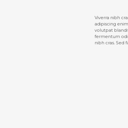
Viverra nibh cra
adipiscing eni
volutpat blandit 
fermentum odio 
nibh cras. Sed f