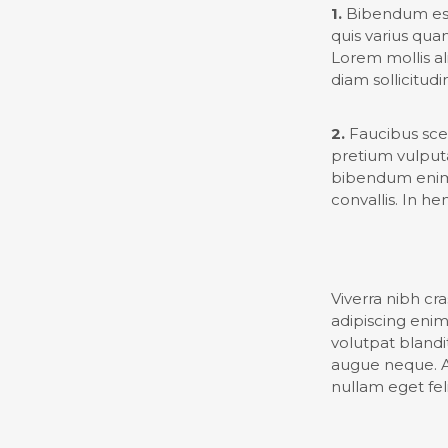
1.
Bibendum est 
quis varius qua
Lorem mollis al
diam sollicitudi
2.
Faucibus sce
pretium vulputa
bibendum enim 
convallis. In he
Viverra nibh cra
adipiscing eni
volutpat blandi
augue neque. Au
nullam eget fel