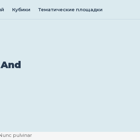
ий
Кубики
Тематические площадки
 And
 Nunc pulvinar