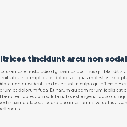
ltrices tincidunt arcu non soda
accusamus et iusto odio dignissimos ducimus qui blanditiis
niti atque corrupti quos dolores et quas molestias exceptur
tate non provident, similique sunt in culpa qui officia deser
aborum et dolorum fuga. Et harum quidem rerum facilis est e
 libero tempore, cum soluta nobis est eligendi optio cumque
uod maxime placeat facere possimus, omnis voluptas assu
pellendus.