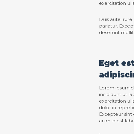
exercitation ul
Duis aute irure 
pariatur. Excep
deserunt mollit
Eget es
adipisci
Lorem ipsum dol
incididunt ut l
exercitation ul
dolor in reprehe
Excepteur sint 
anim id est lab