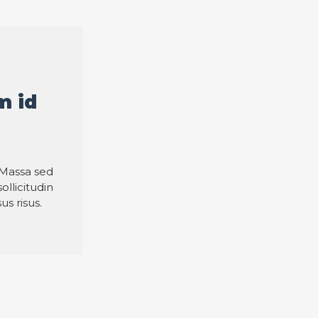
m id
 Massa sed
llicitudin
us risus.