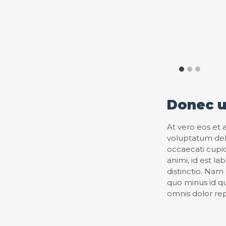
Donec u
At vero eos et 
voluptatum dele
occaecati cupidi
animi, id est l
distinctio. Nam
quo minus id q
omnis dolor re