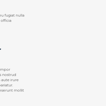
eu fugiat nulla
officia
r
tempor
s nostrud
 aute irure
ariatur.
eserunt mollit