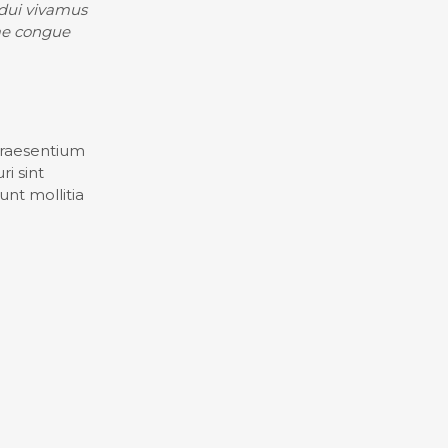
 dui vivamus
tae congue
 praesentium
i sint
unt mollitia