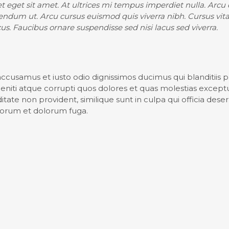
et eget sit amet. At ultrices mi tempus imperdiet nulla. Arcu
bendum ut. Arcu cursus euismod quis viverra nibh. Cursus vi
s. Faucibus ornare suspendisse sed nisi lacus sed viverra.
accusamus et iusto odio dignissimos ducimus qui blanditiis
niti atque corrupti quos dolores et quas molestias exceptur
tate non provident, similique sunt in culpa qui officia deser
aborum et dolorum fuga.