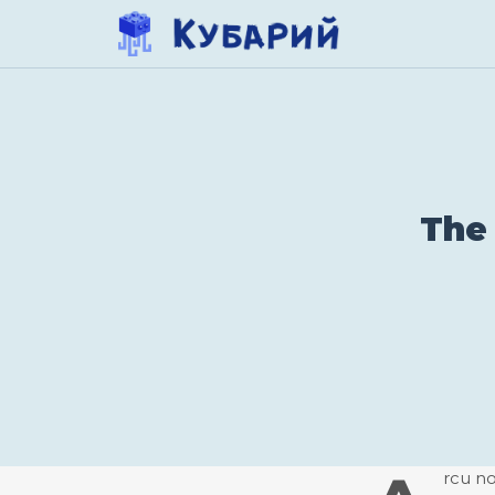
Перейти
к
содержимому
The
rcu no