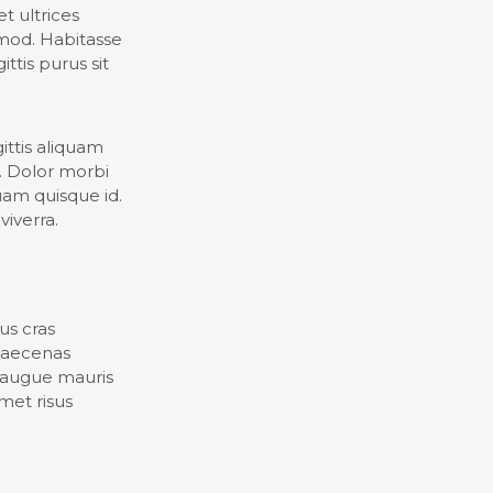
t ultrices
mod. Habitasse
ttis purus sit
ittis aliquam
 Dolor morbi
uam quisque id.
iverra.
us cras
 Maecenas
r augue mauris
met risus