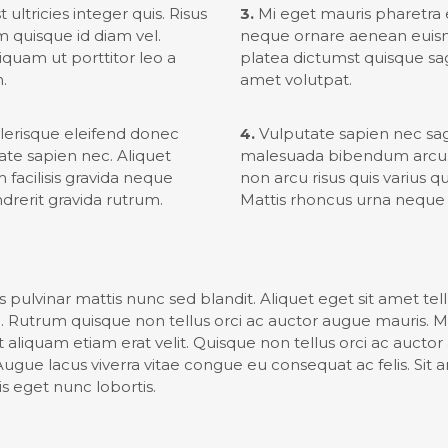
ultricies integer quis. Risus
3.
Mi eget mauris pharetra e
m quisque id diam vel.
neque ornare aenean euis
iquam ut porttitor leo a
platea dictumst quisque sagi
n.
amet volutpat.
lerisque eleifend donec
4.
Vulputate sapien nec sag
te sapien nec. Aliquet
malesuada bibendum arcu.
facilisis gravida neque
non arcu risus quis varius q
ndrerit gravida rutrum.
Mattis rhoncus urna neque v
s pulvinar mattis nunc sed blandit. Aliquet eget sit amet tell
m. Rutrum quisque non tellus orci ac auctor augue mauris.
t aliquam etiam erat velit. Quisque non tellus orci ac aucto
gue lacus viverra vitae congue eu consequat ac felis. Sit a
is eget nunc lobortis.