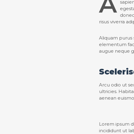
A
sapie
egesta
donec
risus viverra ad
Aliquam purus 
elementum facil
augue neque gra
Sceleris
Arcu odio ut se
ultricies. Habi
aenean euismod
Lorem ipsum dol
incididunt ut l