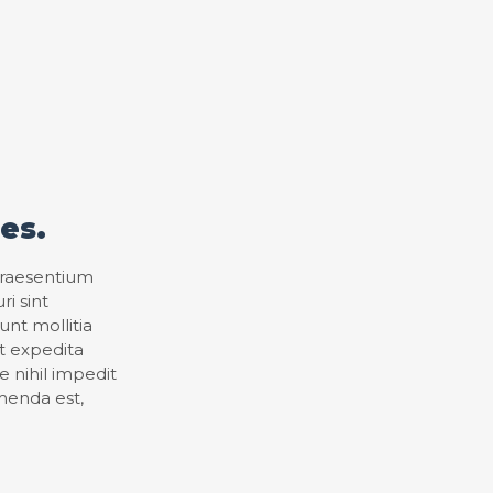
les.
 praesentium
i sint
unt mollitia
t expedita
 nihil impedit
menda est,