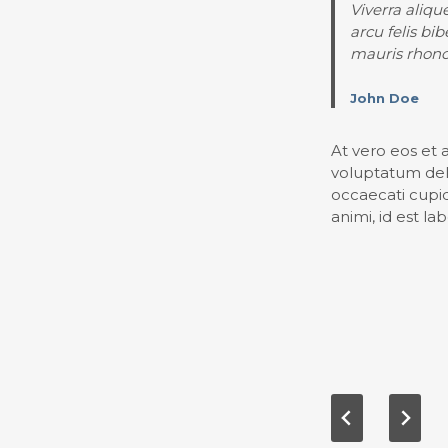
Viverra aliqu
arcu felis bi
mauris rhoncu
John Doe
At vero eos et 
voluptatum dele
occaecati cupidi
animi, id est l