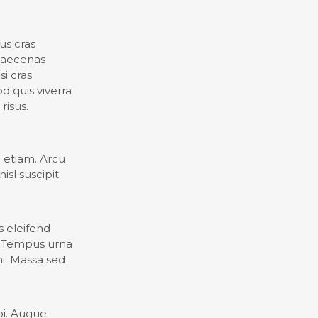
us cras
 Maecenas
si cras
d quis viverra
risus.
 etiam. Arcu
isl suscipit
 eleifend
t. Tempus urna
mi. Massa sed
bi. Augue