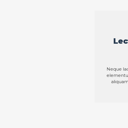
Lec
Neque lao
elementum
aliquam 