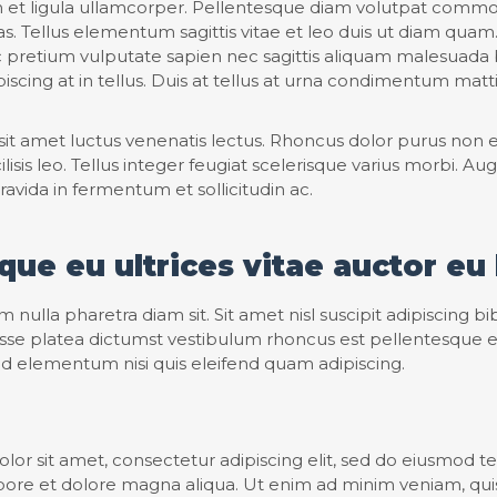
n et ligula ullamcorper. Pellentesque diam volutpat comm
s. Tellus elementum sagittis vitae et leo duis ut diam quam.
 pretium vulputate sapien nec sagittis aliquam malesuada
ipiscing at in tellus. Duis at tellus at urna condimentum mat
sit amet luctus venenatis lectus. Rhoncus dolor purus non
isis leo. Tellus integer feugiat scelerisque varius morbi. A
vida in fermentum et sollicitudin ac.
que eu ultrices vitae auctor eu 
m nulla pharetra diam sit. Sit amet nisl suscipit adipiscing 
tasse platea dictumst vestibulum rhoncus est pellentesque el
 elementum nisi quis eleifend quam adipiscing.
or sit amet, consectetur adipiscing elit, sed do eiusmod 
abore et dolore magna aliqua. Ut enim ad minim veniam, qui